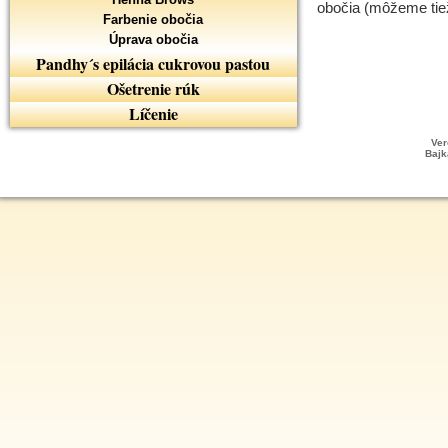
obočia (môžeme tiež
Farbenie obočia
Úprava obočia
Pandhy´s epilácia cukrovou pastou
Ošetrenie rúk
Líčenie
Ver
Bajk