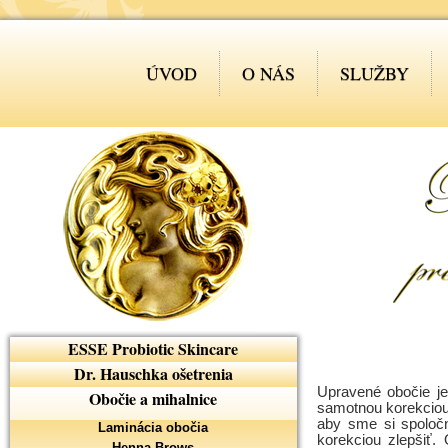
ÚVOD
O NÁS
SLUŽBY
ESSE Probiotic Skincare
Dr. Hauschka ošetrenia
Upravené obočie je
Obočie a mihalnice
samotnou korekciou 
aby sme si spoločn
Laminácia obočia
korekciou zlepšiť.
Henna Brows